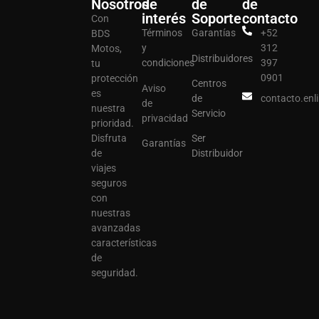
Nosotros
de
de
de
interés
Soporte
contacto
Con
Términos
Garantías
+52
BDS
y
312
Motos,
Distribuidores
condiciones
397
tu
0901
protección
Centros
Aviso
es
de
contacto.en
de
nuestra
Servicio
privacidad
prioridad.
Disfruta
Ser
Garantías
de
Distribuidor
viajes
seguros
con
nuestras
avanzadas
características
de
seguridad.