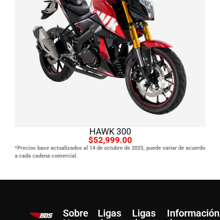
Ver producto
HAWK 300
$52,999.00
*Precios base actualizados al 14 de octubre de 2025, puede variar de acuerdo
a cada cadena comercial.
Sobre
Ligas
Ligas
Información